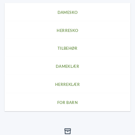
options
options
may
may
DAMESKO
be
be
chosen
chosen
on
on
HERRESKO
the
the
product
product
page
page
TILBEHØR
DAMEKLÆR
HERREKLÆR
FOR BARN