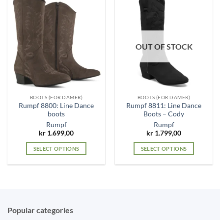
OUT OF STOCK
BOOTS (FOR DAMER)
BOOTS (FOR DAMER)
Rumpf 8800: Line Dance
Rumpf 8811: Line Dance
boots
Boots – Cody
Rumpf
Rumpf
kr
1.699,00
kr
1.799,00
SELECT OPTIONS
SELECT OPTIONS
This
This
product
product
has
has
multiple
multiple
variants.
variants.
Popular categories
The
The