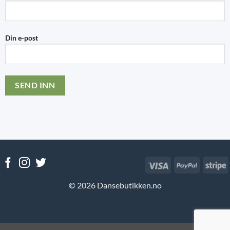
Din e-post
Visa
PayPal
S
© 2026 Dansebutikken.no