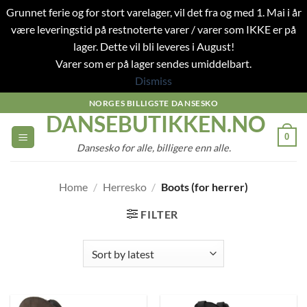
Grunnet ferie og for stort varelager, vil det fra og med 1. Mai i år
være leveringstid på restnoterte varer / varer som IKKE er på
lager. Dette vil bli leveres i August!
Varer som er på lager sendes umiddelbart.
Dismiss
Skip
NORGES BILLIGSTE DANSESKO
DANSEBUTIKKEN.NO
to
content
0
Dansesko for alle, billigere enn alle.
Home
/
Herresko
/
Boots (for herrer)
FILTER