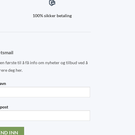
page
page
100% sikker betaling
tsmail
n første til å få info om nyheter og tilbud ved å
rere deg her.
navn
-post