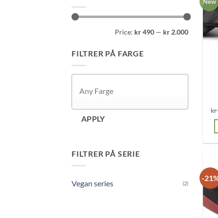
New
Min
Max
Price:
kr 490
—
kr 2.000
price
price
FILTRER PÅ FARGE
kr
APPLY
FILTRER PÅ SERIE
-21
Vegan series
(2)