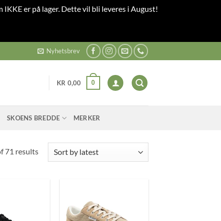
 IKKE er på lager. Dette vil bli leveres i August!
Nyhetsbrev
0
KR
0,00
SKOENS BREDDE
MERKER
Sorted
 71 results
by
latest