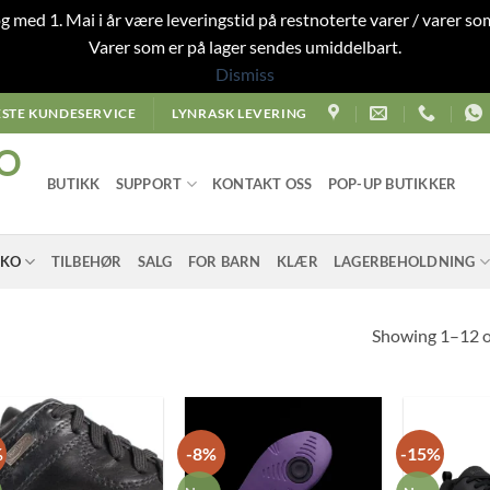
 og med 1. Mai i år være leveringstid på restnoterte varer / varer som
Varer som er på lager sendes umiddelbart.
Dismiss
STE KUNDESERVICE
LYNRASK LEVERING
O
BUTIKK
SUPPORT
KONTAKT OSS
POP-UP BUTIKKER
SKO
TILBEHØR
SALG
FOR BARN
KLÆR
LAGERBEHOLDNING
Showing 1–12 of
%
-8%
-15%