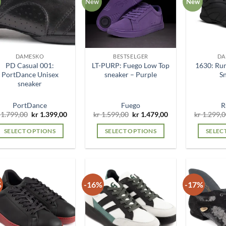
New
New
DAMESKO
BESTSELGER
DA
PD Casual 001:
LT-PURP: Fuego Low Top
1630: Ru
PortDance Unisex
sneaker – Purple
S
sneaker
PortDance
Fuego
R
Original
Current
Original
Current
1.799,00
kr
1.399,00
kr
1.599,00
kr
1.479,00
kr
1.299,0
price
price
price
price
was:
is:
was:
is:
SELECT OPTIONS
SELECT OPTIONS
SELEC
kr 1.799,00.
kr 1.399,00.
kr 1.599,00.
kr 1.479,00.
This
This
product
product
has
has
multiple
multiple
%
-16%
-17%
variants.
variants.
The
The
options
options
may
may