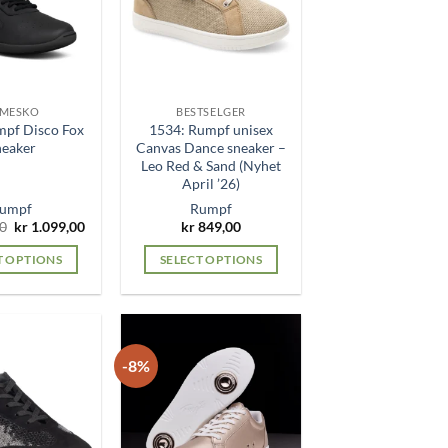
MESKO
BESTSELGER
mpf Disco Fox
1534: Rumpf unisex
neaker
Canvas Dance sneaker –
Leo Red & Sand (Nyhet
April ’26)
umpf
Rumpf
Original
Current
0
kr
1.099,00
kr
849,00
price
price
was:
is:
T OPTIONS
SELECT OPTIONS
kr 1.299,00.
kr 1.099,00.
This
This
product
product
has
has
multiple
multiple
-8%
variants.
variants.
The
The
options
options
may
may