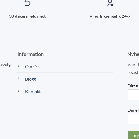
page
page
30 dagers returrett
Vi er tilgjengelig 24/7
Information
Nyhe
tevalg
Vær de
Om Oss
regist
Blogg
Ditt 
Kontakt
Din e