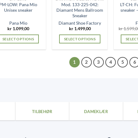
PM-LOW: Pana Mio
Mod. 133-225-042:
LT-CH: F
the
the
Unisex sneaker
Diamant Mens Ballroom
sneaker
product
product
Sneaker
page
page
Pana Mio
Diamant Shoe Factory
F
kr
1.099,00
kr
1.499,00
kr
1.599,0
SELECT OPTIONS
SELECT OPTIONS
SELEC
This
This
product
product
has
has
1
2
3
4
5
6
multiple
multiple
variants.
variants.
The
The
options
options
may
may
be
be
chosen
chosen
TILBEHØR
DAMEKLÆR
on
on
the
the
product
product