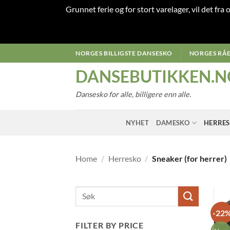
Grunnet ferie og for stort varelager, vil det fra
Skip
NORGES BILLIGSTE DANSESKO
NORGES RÅE
to
DANSEBUTIKKEN.N
content
Dansesko for alle, billigere enn alle.
NYHET
DAMESKO
HERRE
Home
/
Herresko
/
Sneaker (for herrer)
-22
FILTER BY PRICE