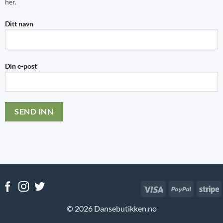
her.
Ditt navn
Din e-post
Visa
PayPal
S
© 2026 Dansebutikken.no