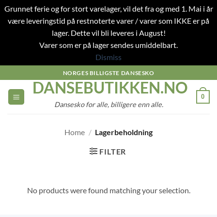
Grunnet ferie og for stort varelager, vil det fra og med 1. Mai i år
være leveringstid på restnoterte varer / varer som IKKE er på
lager. Dette vil bli leveres i August!
Varer som er på lager sendes umiddelbart.
Dismiss
Skip
NORGES BILLIGSTE DANSESKO
DANSEBUTIKKEN.NO
to
content
0
Dansesko for alle, billigere enn alle.
Home
/
Lagerbeholdning
FILTER
No products were found matching your selection.