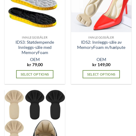
options
options
may
may
be
be
chosen
chosen
on
on
the
the
INNLEGGSSÅLER
INNLEGGSSÅLER
product
product
IDS3: Støtdempende
IDS2: Innleggs-såle av
page
page
Innleggs-såle med
MemoryFoam m/hælpute
MemoryFoam
OEM
OEM
kr
79,00
kr
149,00
SELECT OPTIONS
SELECT OPTIONS
This
This
product
product
has
has
multiple
multiple
variants.
variants.
The
The
options
options
may
may
be
be