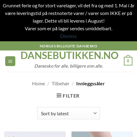
Grunnet ferie og for stort varelager, vil det fra og med 1. Mai i år
være leveringstid på restnoterte varer / varer som IKKE er på
lager. Dette vil bli leveres i August!
Varer som er på lager sendes umiddelbart.
Dismiss
Skip
NORGES BILLIGSTE DANSESKO
DANSEBUTIKKEN.NO
to
content
0
Dansesko for alle, billigere enn alle.
Home
/
Tilbehør
/
Innleggssåler
FILTER