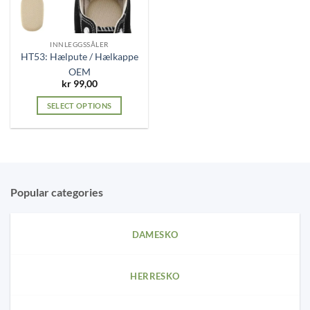
chosen
chosen
on
on
the
the
INNLEGGSSÅLER
product
product
HT53: Hælpute / Hælkappe
page
page
OEM
kr
99,00
SELECT OPTIONS
This
product
has
multiple
variants.
Popular categories
The
options
may
DAMESKO
be
chosen
on
HERRESKO
the
product