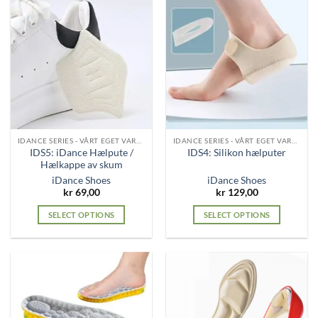
IDANCE SERIES - VÅRT EGET VAREMERKE
IDANCE SERIES - VÅRT EGET VAREMERKE
IDS5: iDance Hælpute /
IDS4: Silikon hælputer
Hælkappe av skum
iDance Shoes
iDance Shoes
kr
69,00
kr
129,00
SELECT OPTIONS
SELECT OPTIONS
This
This
product
product
has
has
multiple
multiple
variants.
variants.
The
The