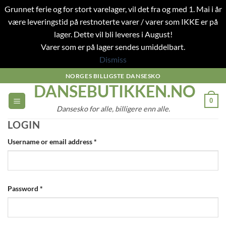
Grunnet ferie og for stort varelager, vil det fra og med 1. Mai i år
være leveringstid på restnoterte varer / varer som IKKE er på
lager. Dette vil bli leveres i August!
Varer som er på lager sendes umiddelbart.
Dismiss
Skip
NORGES BILLIGSTE DANSESKO
DANSEBUTIKKEN.NO
to
content
0
Dansesko for alle, billigere enn alle.
LOGIN
Required
Username or email address
*
Required
Password
*