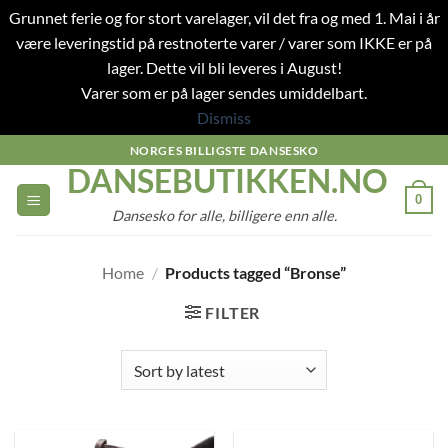
Grunnet ferie og for stort varelager, vil det fra og med 1. Mai i år
være leveringstid på restnoterte varer / varer som IKKE er på
lager. Dette vil bli leveres i August!
Varer som er på lager sendes umiddelbart.
Dismiss
Skip
NORGES BILLIGSTE DANSESKO
DANSEBUTIKKEN.NO
to
content
0
Dansesko for alle, billigere enn alle.
Home
/
Products tagged “Bronse”
FILTER