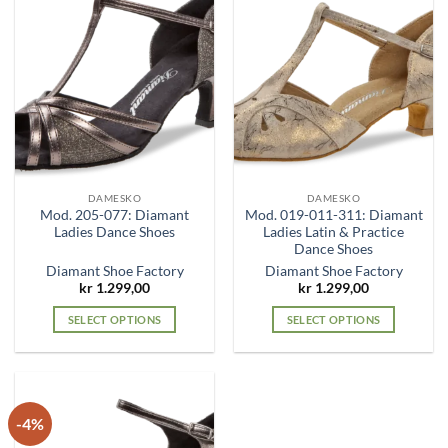
DAMESKO
DAMESKO
Mod. 205-077: Diamant
Mod. 019-011-311: Diamant
Ladies Dance Shoes
Ladies Latin & Practice
Dance Shoes
Diamant Shoe Factory
Diamant Shoe Factory
kr
1.299,00
kr
1.299,00
SELECT OPTIONS
SELECT OPTIONS
This
This
product
product
has
has
multiple
multiple
-4%
variants.
variants.
The
The