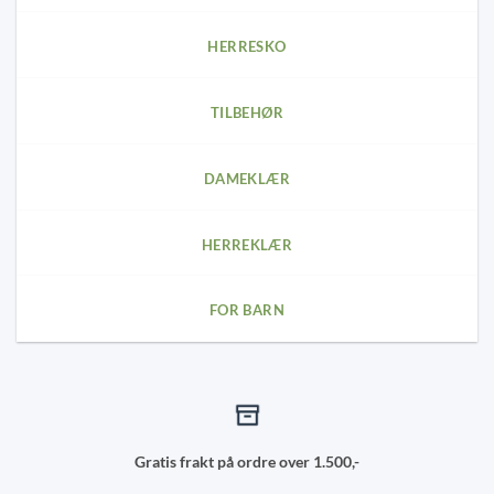
chosen
on
HERRESKO
the
product
page
TILBEHØR
DAMEKLÆR
HERREKLÆR
FOR BARN
Gratis frakt på ordre over 1.500,-