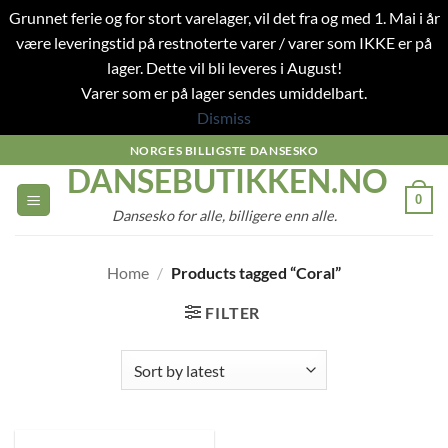
Grunnet ferie og for stort varelager, vil det fra og med 1. Mai i år
være leveringstid på restnoterte varer / varer som IKKE er på
lager. Dette vil bli leveres i August!
Varer som er på lager sendes umiddelbart.
Dismiss
Skip
NORGES BILLIGSTE DANSESKO
DANSEBUTIKKEN.NO
to
content
0
Dansesko for alle, billigere enn alle.
Home
/
Products tagged “Coral”
FILTER