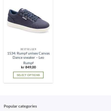
BESTSELGER
1534: Rumpf unisex Canvas
Dance sneaker – Leo
Rumpf
kr
849,00
SELECT OPTIONS
This
product
has
multiple
variants.
Popular categories
The