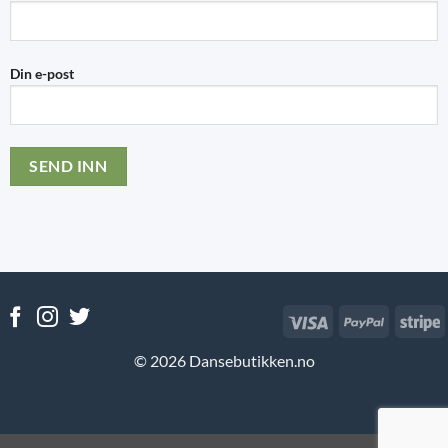
Din e-post
Visa
PayPal
S
© 2026 Dansebutikken.no