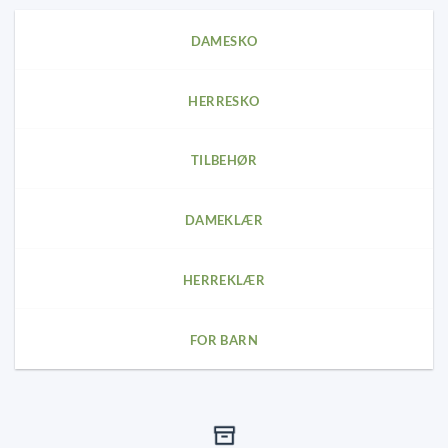
options
may
DAMESKO
be
chosen
on
HERRESKO
the
product
page
TILBEHØR
DAMEKLÆR
HERREKLÆR
FOR BARN