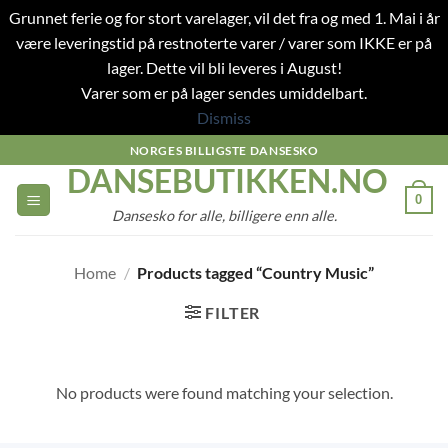
Grunnet ferie og for stort varelager, vil det fra og med 1. Mai i år
være leveringstid på restnoterte varer / varer som IKKE er på
lager. Dette vil bli leveres i August!
Varer som er på lager sendes umiddelbart.
Dismiss
Skip
NORGES BILLIGSTE DANSESKO
DANSEBUTIKKEN.NO
to
content
0
Dansesko for alle, billigere enn alle.
Home
/
Products tagged “Country Music”
FILTER
No products were found matching your selection.