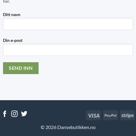
her.
Ditt navn
Din e-post
Visa
PayPal
S
© 2026 Dansebutikken.no