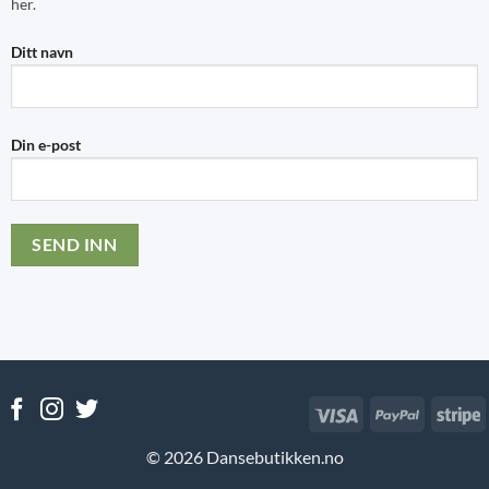
her.
Ditt navn
Din e-post
Visa
PayPal
S
© 2026 Dansebutikken.no