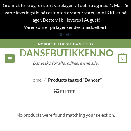
Grunnet ferie og for stort varelager, vil det fra og med 1. Mai i år
være leveringstid på restnoterte varer / varer som IKKE er på
lager. Dette vil bli leveres i August!
Varer som er på lager sendes umiddelbart.
Dismiss
Skip
NORGES BILLIGSTE DANSESKO
DANSEBUTIKKEN.NO
to
content
0
Dansesko for alle, billigere enn alle.
Home
/
Products tagged “Dancer”
FILTER
No products were found matching your selection.