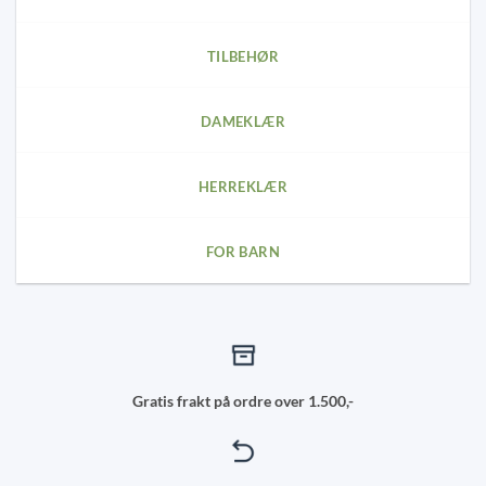
the
product
page
TILBEHØR
DAMEKLÆR
HERREKLÆR
FOR BARN
Gratis frakt på ordre over 1.500,-