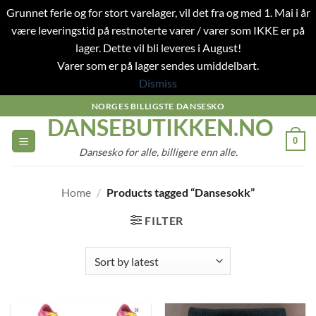
Grunnet ferie og for stort varelager, vil det fra og med 1. Mai i år
være leveringstid på restnoterte varer / varer som IKKE er på
lager. Dette vil bli leveres i August!
Varer som er på lager sendes umiddelbart.
Dismiss
Skip
NORGES BILLIGSTE DANSESKO
DANSEBUTIKKEN.NO
to
content
0
Dansesko for alle, billigere enn alle.
Home
/
Products tagged “Dansesokk”
FILTER