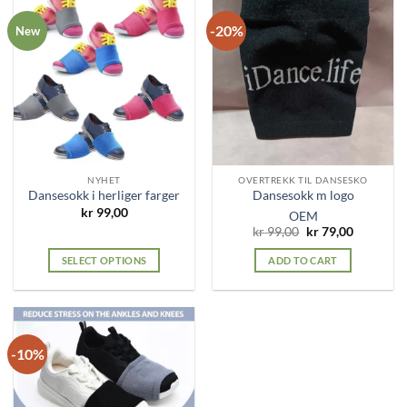
-20%
New
NYHET
OVERTREKK TIL DANSESKO
Dansesokk i herliger farger
Dansesokk m logo
kr
99,00
OEM
Original
Current
kr
99,00
kr
79,00
price
price
was:
is:
SELECT OPTIONS
ADD TO CART
kr 99,00.
kr 79,00.
This
product
has
multiple
-10%
variants.
The
options