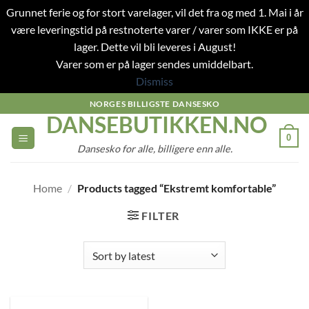
Grunnet ferie og for stort varelager, vil det fra og med 1. Mai i år
være leveringstid på restnoterte varer / varer som IKKE er på
lager. Dette vil bli leveres i August!
Varer som er på lager sendes umiddelbart.
Dismiss
Skip
NORGES BILLIGSTE DANSESKO
DANSEBUTIKKEN.NO
to
content
0
Dansesko for alle, billigere enn alle.
Home
/
Products tagged “Ekstremt komfortable”
FILTER