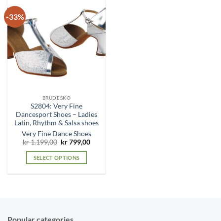
-33%
BRUDESKO
S2804: Very Fine
Dancesport Shoes – Ladies
Latin, Rhythm & Salsa shoes
Very Fine Dance Shoes
Original
Current
kr
1.199,00
kr
799,00
price
price
was:
is:
SELECT OPTIONS
kr 1.199,00.
kr 799,00.
This
product
has
multiple
variants.
Popular categories
The