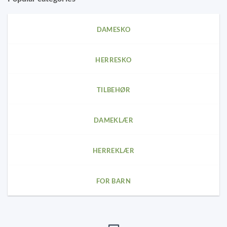
options
may
DAMESKO
be
chosen
on
HERRESKO
the
product
page
TILBEHØR
DAMEKLÆR
HERREKLÆR
FOR BARN