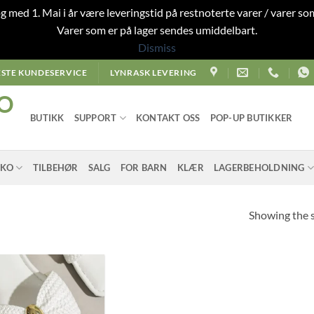
 og med 1. Mai i år være leveringstid på restnoterte varer / varer som
Varer som er på lager sendes umiddelbart.
Dismiss
STE KUNDESERVICE
LYNRASK LEVERING
O
BUTIKK
SUPPORT
KONTAKT OSS
POP-UP BUTIKKER
SKO
TILBEHØR
SALG
FOR BARN
KLÆR
LAGERBEHOLDNING
Showing the s