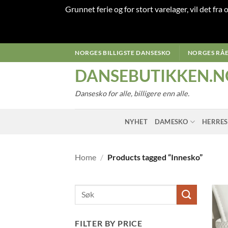
Grunnet ferie og for stort varelager, vil det fra
Skip
NORGES BILLIGSTE DANSESKO
NORGES RÅE
to
DANSEBUTIKKEN.N
content
Dansesko for alle, billigere enn alle.
NYHET
DAMESKO
HERRE
Home
/
Products tagged “Innesko”
FILTER BY PRICE