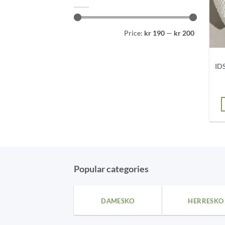
Min
Max
Price:
kr 190
—
kr 200
price
price
ID
Popular categories
DAMESKO
HERRESKO