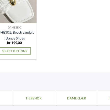
DAMESKO
SHE301: Beach sandals
iDance Shoes
kr
199,00
SELECT OPTIONS
This
product
has
multiple
variants.
The
options
may
TILBEHØR
DAMEKLÆR
be
chosen