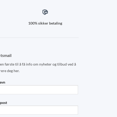
100% sikker betaling
tsmail
n første til å få info om nyheter og tilbud ved å
rere deg her.
navn
-post