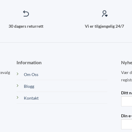
on
the
product
page
30 dagers returrett
Vi er tilgjengelig 24/7
Information
Nyhe
tevalg
Vær de
Om Oss
regist
Blogg
Ditt 
Kontakt
Din e