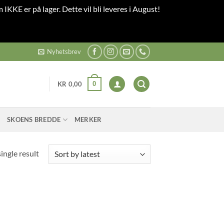
 IKKE er på lager. Dette vil bli leveres i August!
Nyhetsbrev
0
KR
0,00
SKOENS BREDDE
MERKER
ingle result