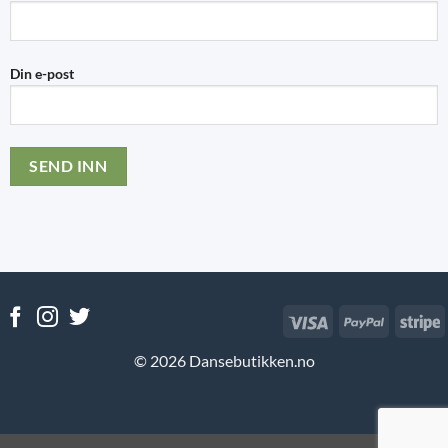
Din e-post
Visa
PayPal
S
© 2026 Dansebutikken.no