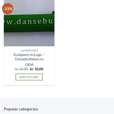
-33%
LAGERFØRES
Kulepenn m/Logo –
Dansebutikken.no
OEM
Original
Current
kr
15,00
kr
10,00
price
price
was:
is:
ADD TO CART
kr 15,00.
kr 10,00.
Popular categories