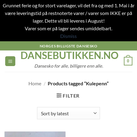
Grunnet ferie og for stort varelager, vil det fra og med 1. Mai i år
være leveringstid på restnoterte varer / varer som IKKE er på
lager. Dette vil bli leveres i August!
Varer som er på lager sendes umiddelbart.
Dismiss
Skip
NORGES BILLIGSTE DANSESKO
DANSEBUTIKKEN.NO
to
content
0
Dansesko for alle, billigere enn alle.
Home
/
Products tagged “Kulepenn”
FILTER