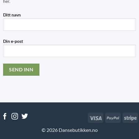
her.
Ditt navn
Din e-post
Visa
PayPal
S
© 2026 Dansebutikken.no