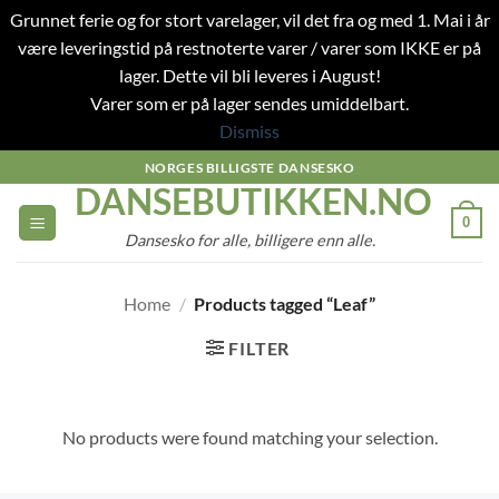
Grunnet ferie og for stort varelager, vil det fra og med 1. Mai i år
være leveringstid på restnoterte varer / varer som IKKE er på
lager. Dette vil bli leveres i August!
Varer som er på lager sendes umiddelbart.
Dismiss
Skip
NORGES BILLIGSTE DANSESKO
DANSEBUTIKKEN.NO
to
content
0
Dansesko for alle, billigere enn alle.
Home
/
Products tagged “Leaf”
FILTER
No products were found matching your selection.