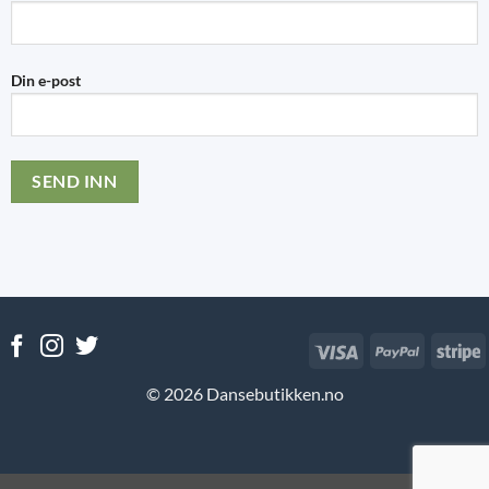
Din e-post
Visa
PayPal
S
© 2026 Dansebutikken.no