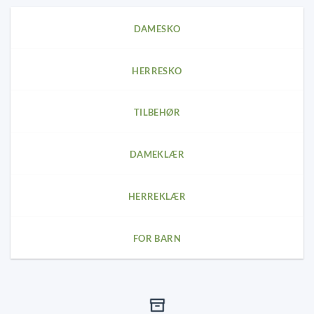
options
may
DAMESKO
be
chosen
on
HERRESKO
the
product
page
TILBEHØR
DAMEKLÆR
HERREKLÆR
FOR BARN