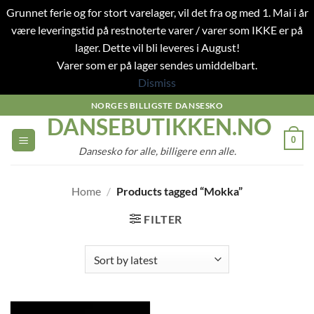
Grunnet ferie og for stort varelager, vil det fra og med 1. Mai i år
være leveringstid på restnoterte varer / varer som IKKE er på
lager. Dette vil bli leveres i August!
Varer som er på lager sendes umiddelbart.
Dismiss
Skip
NORGES BILLIGSTE DANSESKO
DANSEBUTIKKEN.NO
to
content
0
Dansesko for alle, billigere enn alle.
Home
/
Products tagged “Mokka”
FILTER