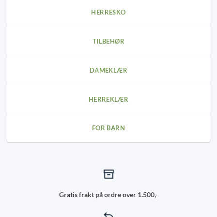
on
HERRESKO
the
product
page
TILBEHØR
DAMEKLÆR
HERREKLÆR
FOR BARN
Gratis frakt på ordre over 1.500,-