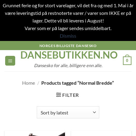
Grunnet ferie og for stort varelager, vil det fra og med 1. Mai i år
være leveringstid på restnoterte varer / varer som IKKE er på
lager. Dette vil bli leveres i August!
Varer som er på lager sendes umiddelbart.
Dismiss
Skip
NORGES BILLIGSTE DANSESKO
DANSEBUTIKKEN.NO
to
content
0
Dansesko for alle, billigere enn alle.
Home
/
Products tagged “Normal Bredde”
FILTER