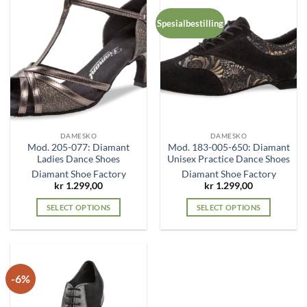
Spesialbestilling
DAMESKO
DAMESKO
Mod. 205-077: Diamant
Mod. 183-005-650: Diamant
Ladies Dance Shoes
Unisex Practice Dance Shoes
Diamant Shoe Factory
Diamant Shoe Factory
kr
1.299,00
kr
1.299,00
SELECT OPTIONS
SELECT OPTIONS
This
This
product
product
has
has
multiple
multiple
-6%
variants.
variants.
The
The