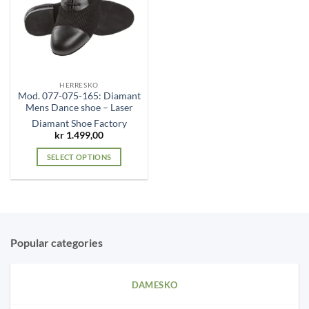
options
options
may
may
be
be
chosen
chosen
on
on
the
the
HERRESKO
product
product
Mod. 077-075-165: Diamant
page
page
Mens Dance shoe – Laser
Diamant Shoe Factory
kr
1.499,00
SELECT OPTIONS
This
product
has
multiple
variants.
Popular categories
The
options
may
DAMESKO
be
chosen