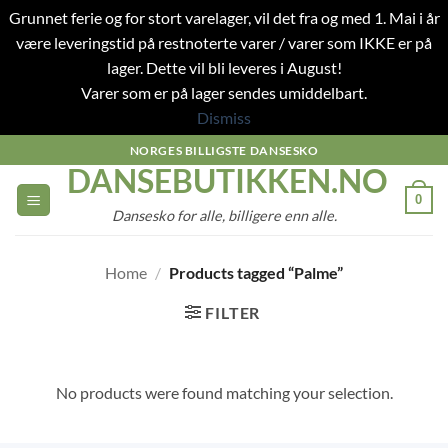
Grunnet ferie og for stort varelager, vil det fra og med 1. Mai i år
være leveringstid på restnoterte varer / varer som IKKE er på
lager. Dette vil bli leveres i August!
Varer som er på lager sendes umiddelbart.
Dismiss
Skip
NORGES BILLIGSTE DANSESKO
DANSEBUTIKKEN.NO
to
content
0
Dansesko for alle, billigere enn alle.
Home
/
Products tagged “Palme”
FILTER
No products were found matching your selection.