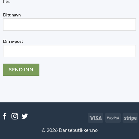
her.
Ditt navn
Din e-post
Visa
PayPal
S
© 2026 Dansebutikken.no