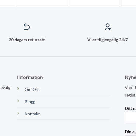
chosen
on
the
product
page
30 dagers returrett
Vi er tilgjengelig 24/7
Information
Nyhe
tevalg
Vær de
Om Oss
regist
Blogg
Ditt 
Kontakt
Din e