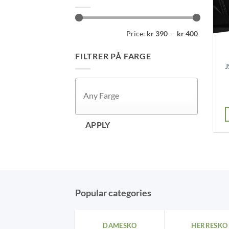
Min
Max
Price:
kr 390
—
kr 400
price
price
FILTRER PÅ FARGE
J
APPLY
Popular categories
DAMESKO
HERRESKO