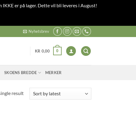
 IKKE er på lager. Dette vil bli leveres i August!
Nyhetsbrev
0
KR
0,00
SKOENS BREDDE
MERKER
ingle result