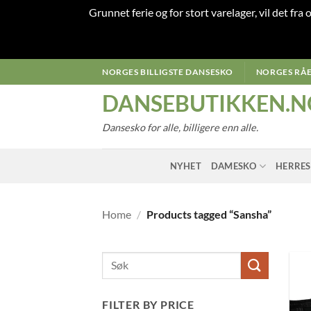
Grunnet ferie og for stort varelager, vil det fra
Skip
NORGES BILLIGSTE DANSESKO
NORGES RÅE
to
DANSEBUTIKKEN.N
content
Dansesko for alle, billigere enn alle.
NYHET
DAMESKO
HERRE
Home
/
Products tagged “Sansha”
FILTER BY PRICE