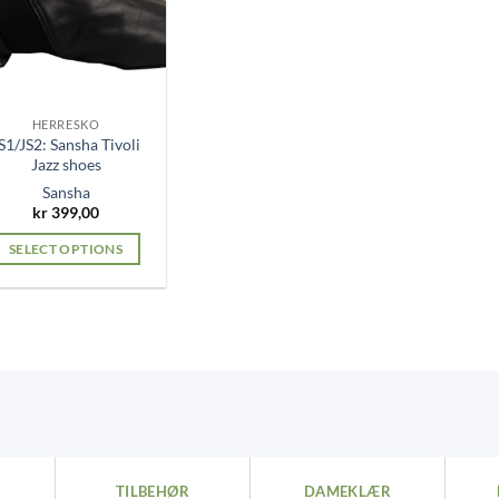
HERRESKO
S1/JS2: Sansha Tivoli
Jazz shoes
Sansha
kr
399,00
SELECT OPTIONS
This
product
has
multiple
variants.
The
options
may
be
TILBEHØR
DAMEKLÆR