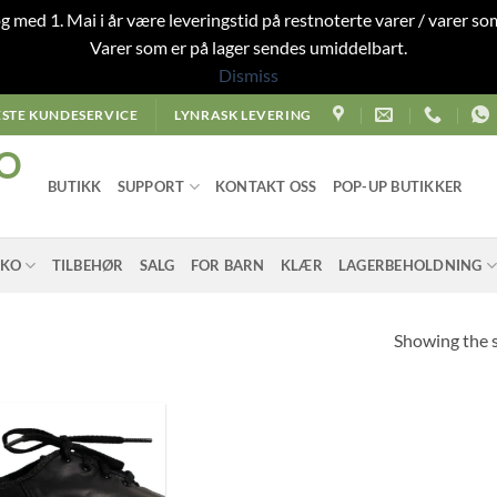
 og med 1. Mai i år være leveringstid på restnoterte varer / varer som
Varer som er på lager sendes umiddelbart.
Dismiss
STE KUNDESERVICE
LYNRASK LEVERING
O
BUTIKK
SUPPORT
KONTAKT OSS
POP-UP BUTIKKER
SKO
TILBEHØR
SALG
FOR BARN
KLÆR
LAGERBEHOLDNING
Showing the s