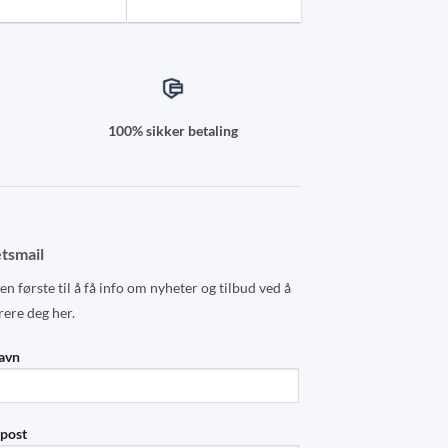
100% sikker betaling
tsmail
n første til å få info om nyheter og tilbud ved å
rere deg her.
navn
-post