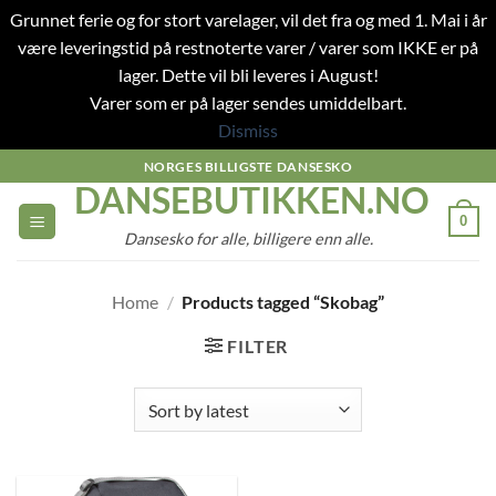
Grunnet ferie og for stort varelager, vil det fra og med 1. Mai i år
være leveringstid på restnoterte varer / varer som IKKE er på
lager. Dette vil bli leveres i August!
Varer som er på lager sendes umiddelbart.
Dismiss
Skip
NORGES BILLIGSTE DANSESKO
DANSEBUTIKKEN.NO
to
content
0
Dansesko for alle, billigere enn alle.
Home
/
Products tagged “Skobag”
FILTER