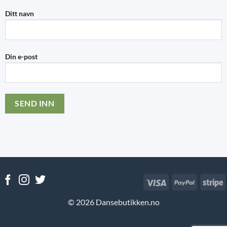
Ditt navn
Din e-post
Visa
PayPal
S
© 2026 Dansebutikken.no