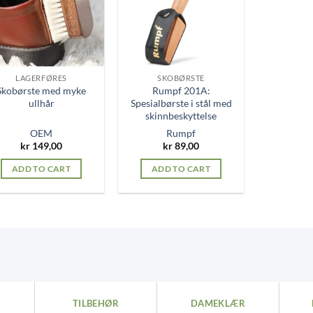
LAGERFØRES
SKOBØRSTE
Skobørste med myke
Rumpf 201A:
ullhår
Spesialbørste i stål med
skinnbeskyttelse
OEM
Rumpf
kr
149,00
kr
89,00
ADD TO CART
ADD TO CART
TILBEHØR
DAMEKLÆR