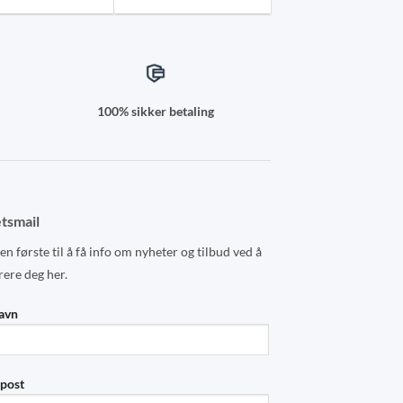
100% sikker betaling
tsmail
n første til å få info om nyheter og tilbud ved å
rere deg her.
navn
-post