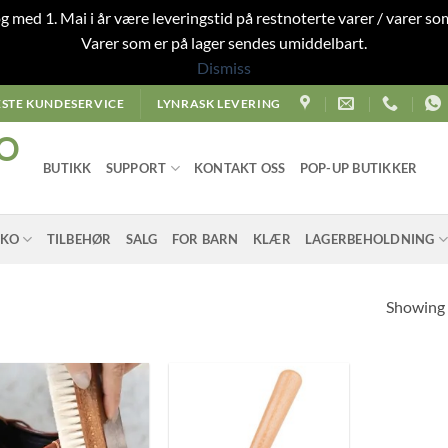
 og med 1. Mai i år være leveringstid på restnoterte varer / varer som
Varer som er på lager sendes umiddelbart.
Dismiss
STE KUNDESERVICE
LYNRASK LEVERING
O
BUTIKK
SUPPORT
KONTAKT OSS
POP-UP BUTIKKER
SKO
TILBEHØR
SALG
FOR BARN
KLÆR
LAGERBEHOLDNING
Showing a