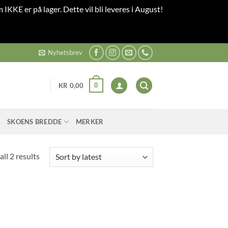
 IKKE er på lager. Dette vil bli leveres i August!
Nyhetsbrev
0
KR
0,00
SKOENS BREDDE
MERKER
Sorted
ll 2 results
by
latest