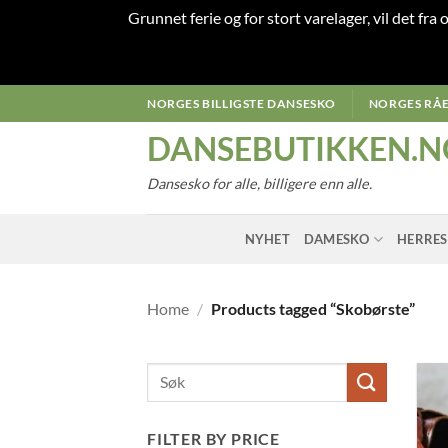
Grunnet ferie og for stort varelager, vil det fra
Skip
NORGES BILLIGSTE DANSESKO
NORGES RÅE
to
DANSEBUTIKKEN.N
content
Dansesko for alle, billigere enn alle.
NYHET
DAMESKO
HERRE
Home
/
Products tagged “Skobørste”
FILTER BY PRICE