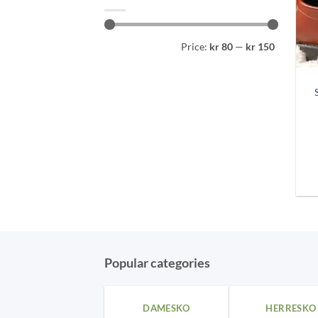
Min
Max
Price:
kr 80
—
kr 150
price
price
Popular categories
DAMESKO
HERRESKO