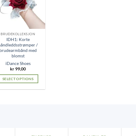
BRUDEKOLLEKSJON
IDH1: Korte
håndleddsstrømper /
brudearmbånd med
blomst
iDance Shoes
kr
99,00
SELECT OPTIONS
This
product
has
multiple
variants.
The
options
may