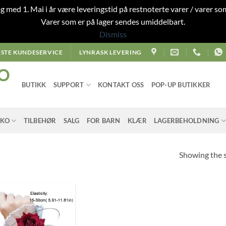
 og med 1. Mai i år være leveringstid på restnoterte varer / varer som
Varer som er på lager sendes umiddelbart.
Dismiss
STE KUNDESERVICE
LYNRASK LEVERING
O
BUTIKK
SUPPORT
KONTAKT OSS
POP-UP BUTIKKER
SKO
TILBEHØR
SALG
FOR BARN
KLÆR
LAGERBEHOLDNING
Showing the s