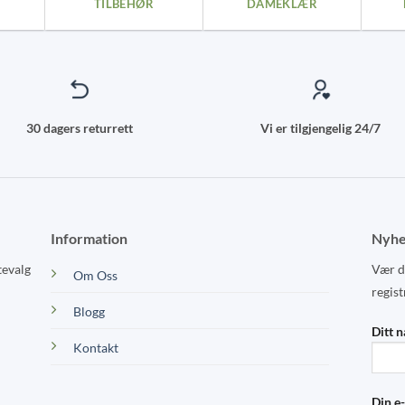
TILBEHØR
DAMEKLÆR
be
chosen
on
the
product
page
30 dagers returrett
Vi er tilgjengelig 24/7
Information
Nyhe
tevalg
Vær de
Om Oss
regist
Blogg
Ditt 
Kontakt
Din e