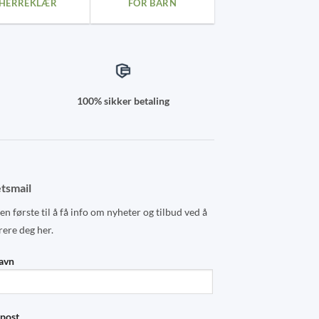
HERREKLÆR
FOR BARN
100% sikker betaling
tsmail
n første til å få info om nyheter og tilbud ved å
rere deg her.
navn
-post