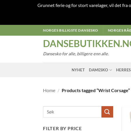
Grunnet ferie og for stort varelager, vil det fra
Skip
NORGES BILLIGSTE DANSESKO
NORGES RÅE
to
DANSEBUTIKKEN.N
content
Dansesko for alle, billigere enn alle.
NYHET
DAMESKO
HERRE
Home
/
Products tagged “Wrist Corsage”
FILTER BY PRICE