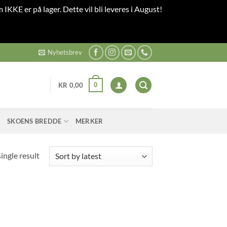
 IKKE er på lager. Dette vil bli leveres i August!
Nyhetsbrev
0
KR
0,00
SKOENS BREDDE
MERKER
ingle result