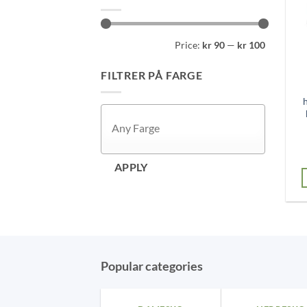
Min
Max
Price:
kr 90
—
kr 100
price
price
FILTRER PÅ FARGE
APPLY
Popular categories