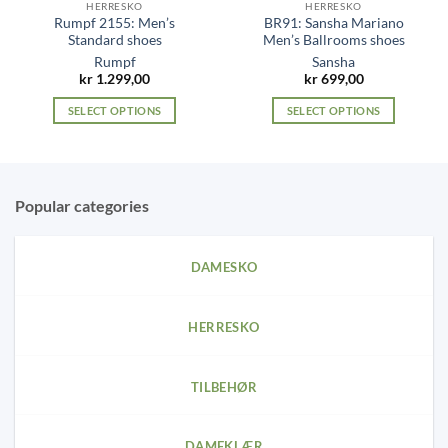
HERRESKO
HERRESKO
Rumpf 2155: Men’s
BR91: Sansha Mariano
Standard shoes
Men’s Ballrooms shoes
Rumpf
Sansha
kr
1.299,00
kr
699,00
SELECT OPTIONS
SELECT OPTIONS
This
This
product
product
has
has
multiple
multiple
Popular categories
variants.
variants.
The
The
options
options
DAMESKO
may
may
be
be
chosen
chosen
HERRESKO
on
on
the
the
product
product
TILBEHØR
page
page
DAMEKLÆR