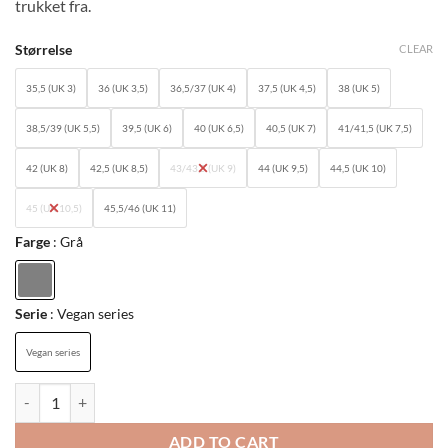
trukket fra.
Størrelse
CLEAR
35,5 (UK 3)
36 (UK 3,5)
36,5/37 (UK 4)
37,5 (UK 4,5)
38 (UK 5)
38,5/39 (UK 5,5)
39,5 (UK 6)
40 (UK 6,5)
40,5 (UK 7)
41/41,5 (UK 7,5)
42 (UK 8)
42,5 (UK 8,5)
43/43,5 (UK 9)
44 (UK 9,5)
44,5 (UK 10)
45 (UK 10,5)
45,5/46 (UK 11)
Farge
Grå
Serie
Vegan series
Vegan series
1583: Rumpf unisex Sneaker - Charlie quantity
ADD TO CART