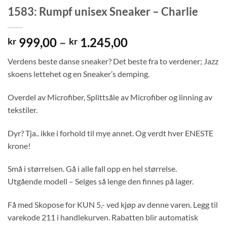
1583: Rumpf unisex Sneaker – Charlie
Price
999,00
–
1.245,00
kr
kr
range:
Verdens beste danse sneaker? Det beste fra to verdener; Jazz
kr 999,00
skoens lettehet og en Sneaker’s demping.
through
kr 1.245,00
Overdel av Microfiber, Splittsåle av Microfiber og linning av
tekstiler.
Dyr? Tja.. ikke i forhold til mye annet. Og verdt hver ENESTE
krone!
Små i størrelsen. Gå i alle fall opp en hel størrelse.
Utgående modell – Selges så lenge den finnes på lager.
Få med Skopose for KUN 5,- ved kjøp av denne varen. Legg til
varekode 211 i handlekurven. Rabatten blir automatisk