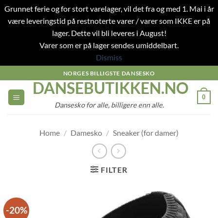
Grunnet ferie og for stort varelager, vil det fra og med 1. Mai i år
være leveringstid på restnoterte varer / varer som IKKE er på
lager. Dette vil bli leveres i August!
Varer som er på lager sendes umiddelbart.
Dismiss
Skip
NORGES BILLIGSTE DANSESKO
DANSEBUTIKKEN.NO
to
content
0
Dansesko for alle, billigere enn alle.
Home
/
Damesko
/
Sneaker (for damer)
FILTER
-20%