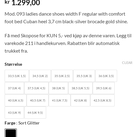
1.299,00
kr
Mod. 093 ladies dance shoes width F regular with comfort
foot bed Cuban heel 3,7 cm black-silver brocade gold shine.
Få med Skopose for KUN 5,- ved kjøp av denne varen. Legg til
varekode 211 i handlekurven. Rabatten blir automatisk
trukket fra.
CLEAR
Størrelse
33,5 (UK 1,5)
34,5 (UK 2)
35 (UK 2,5)
35,5 (UK 3)
36 (UK 3,5)
37 (UK 4)
37,5 (UK 4,5)
38 (UK 5)
38,5 (UK 5,5)
39,5 (UK 6)
40 (UK 6,5)
40,5 (UK 7)
41 (UK 7,5)
42 (UK 8)
42,5 (UK 8,5)
43 (UK 9)
44 (UK 9,5)
Farge
Sort Glitter