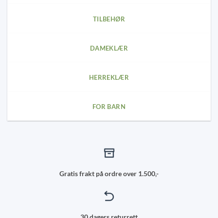
the
the
product
product
TILBEHØR
page
page
DAMEKLÆR
HERREKLÆR
FOR BARN
Gratis frakt på ordre over 1.500,-
30 dagers returrett