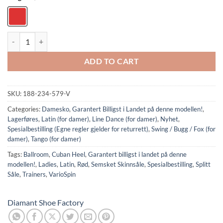
Mod. 188-234-579-V: Diamant Ladies Dance Shoes quantity
ADD TO CART
SKU:
188-234-579-V
Categories:
Damesko
,
Garantert Billigst i Landet på denne modellen!
,
Lagerføres
,
Latin (for damer)
,
Line Dance (for damer)
,
Nyhet
,
Spesialbestilling (Egne regler gjelder for returrett)
,
Swing / Bugg / Fox (for
damer)
,
Tango (for damer)
Tags:
Ballroom
,
Cuban Heel
,
Garantert billigst i landet på denne
modellen!
,
Ladies
,
Latin
,
Rød
,
Semsket Skinnsåle
,
Spesialbestilling
,
Splitt
Såle
,
Trainers
,
VarioSpin
Diamant Shoe Factory