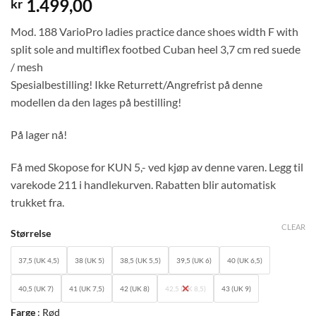
1.499,00
kr
Mod. 188 VarioPro ladies practice dance shoes width F with
split sole and multiflex footbed Cuban heel 3,7 cm red suede
/ mesh
Spesialbestilling! Ikke Returrett/Angrefrist på denne
modellen da den lages på bestilling!
På lager nå!
Få med Skopose for KUN 5,- ved kjøp av denne varen. Legg til
varekode 211 i handlekurven. Rabatten blir automatisk
trukket fra.
CLEAR
Størrelse
37,5 (UK 4,5)
38 (UK 5)
38,5 (UK 5,5)
39,5 (UK 6)
40 (UK 6,5)
40,5 (UK 7)
41 (UK 7,5)
42 (UK 8)
42,5 (UK 8,5)
43 (UK 9)
Farge
Rød