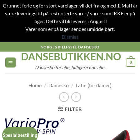
Grunnet ferie og for stort varelager, vil det fra og med 1. Mai i år
være leveringstid på restnoterte varer / varer som IKKE er på
lager. Dette vil bli leveres i August!
Varer som er på lager sendes umiddelbart.
Dismiss
Skip
NORGES BILLIGSTE DANSESKO
DANSEBUTIKKEN.NO
to
content
0
Dansesko for alle, billigere enn alle.
Home
/
Damesko
/
Latin (for damer)
FILTER
Spesialbestilling