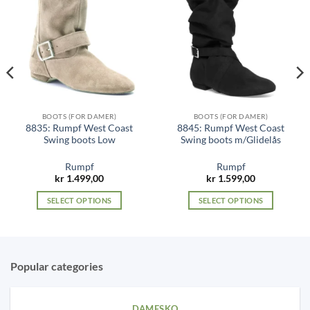
BOOTS (FOR DAMER)
BOOTS (FOR DAMER)
8835: Rumpf West Coast
8845: Rumpf West Coast
Swing boots Low
Swing boots m/Glidelås
Rumpf
Rumpf
kr
1.499,00
kr
1.599,00
SELECT OPTIONS
SELECT OPTIONS
This
This
product
product
has
has
multiple
multiple
Popular categories
variants.
variants.
The
The
options
options
DAMESKO