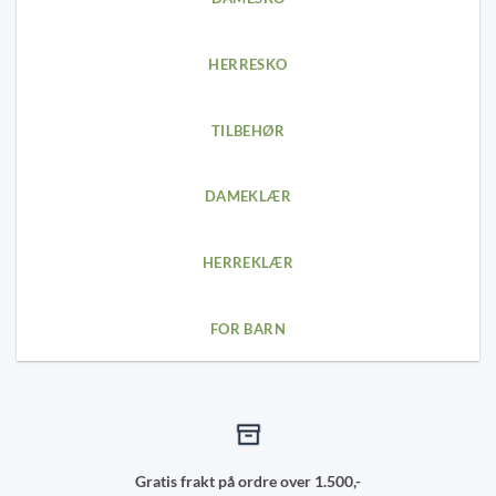
may
may
be
be
chosen
chosen
HERRESKO
on
on
the
the
product
product
TILBEHØR
page
page
DAMEKLÆR
HERREKLÆR
FOR BARN
Gratis frakt på ordre over 1.500,-