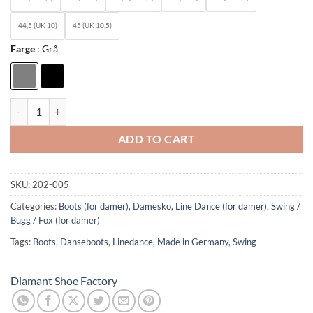
44,5 (UK 10)
45 (UK 10,5)
Farge
Grå
Diamant Mod. 202-005: Ladies Line Dance Boots quantity
ADD TO CART
SKU:
202-005
Categories:
Boots (for damer)
,
Damesko
,
Line Dance (for damer)
,
Swing /
Bugg / Fox (for damer)
Tags:
Boots
,
Danseboots
,
Linedance
,
Made in Germany
,
Swing
Diamant Shoe Factory