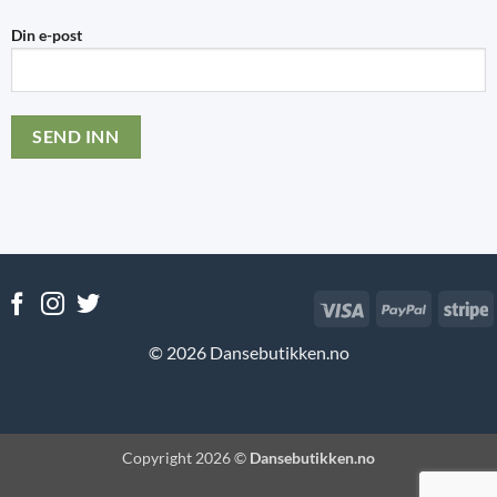
Din e-post
Visa
PayPal
S
© 2026 Dansebutikken.no
Copyright 2026 ©
Dansebutikken.no