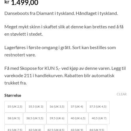
1.499,00
kr
Danseboots fra Diamant i tyskland. Håndlaget i tyskland.
Meget mykt skinn i skaftet slik at denne kan brettes ned å få
en støvlett i stedet.
Lagerføres i første omgang i grått. Sort kan bestilles som
restnotert vare.
Få med Skopose for KUN 5,- ved kjøp av denne varen. Legg til
varekode 211 i handlekurven. Rabatten blir automatisk
trukket fra.
CLEAR
Størrelse
35 (UK 2,5)
35,5 (UK 3)
36 (UK 3,5)
37 (UK 4)
37,5 (UK 4,5)
38 (UK 5)
38,5 (UK 5,5)
39,5 (UK 6)
40 (UK 6,5)
40,5 (UK 7)
41 (UK 7,5)
42 (UK 8)
42,5 (UK 8,5)
43 (UK 9)
44 (UK 9,5)