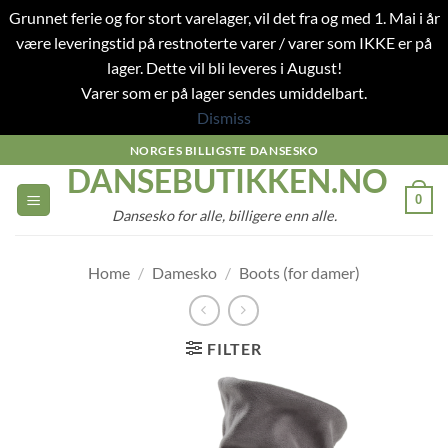
Grunnet ferie og for stort varelager, vil det fra og med 1. Mai i år
være leveringstid på restnoterte varer / varer som IKKE er på
lager. Dette vil bli leveres i August!
Varer som er på lager sendes umiddelbart.
Dismiss
Skip
NORGES BILLIGSTE DANSESKO
DANSEBUTIKKEN.NO
to
content
0
Dansesko for alle, billigere enn alle.
Home
/
Damesko
/
Boots (for damer)
FILTER