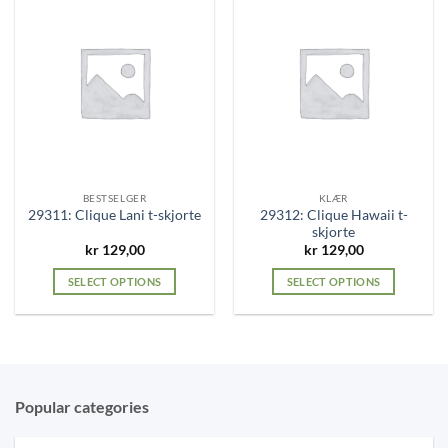
BESTSELGER
KLÆR
29312: Clique Hawaii t-
29311: Clique Lani t-skjorte
skjorte
kr
129,00
kr
129,00
SELECT OPTIONS
SELECT OPTIONS
This
This
product
product
has
has
multiple
multiple
variants.
variants.
Popular categories
The
The
options
options