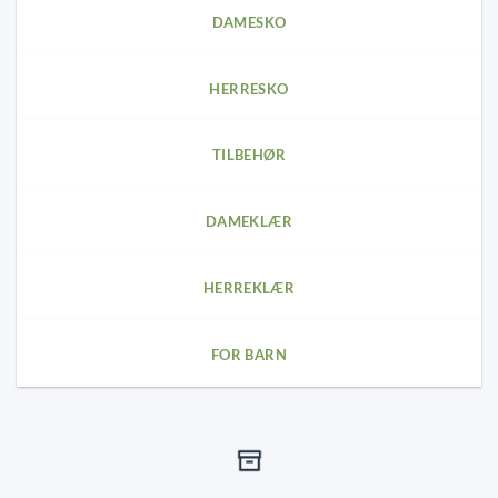
may
may
DAMESKO
be
be
chosen
chosen
on
on
HERRESKO
the
the
product
product
page
page
TILBEHØR
DAMEKLÆR
HERREKLÆR
FOR BARN