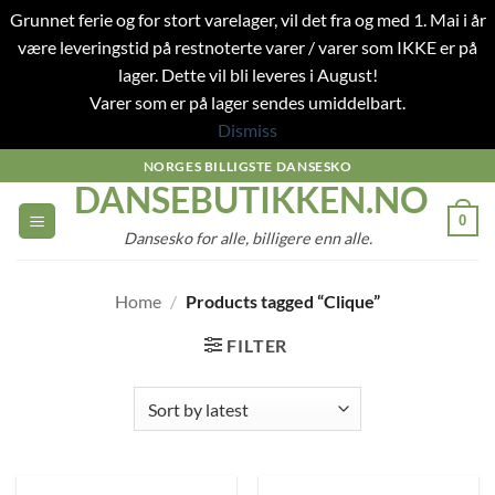
Grunnet ferie og for stort varelager, vil det fra og med 1. Mai i år
være leveringstid på restnoterte varer / varer som IKKE er på
lager. Dette vil bli leveres i August!
Varer som er på lager sendes umiddelbart.
Dismiss
Skip
NORGES BILLIGSTE DANSESKO
DANSEBUTIKKEN.NO
to
content
0
Dansesko for alle, billigere enn alle.
Home
/
Products tagged “Clique”
FILTER