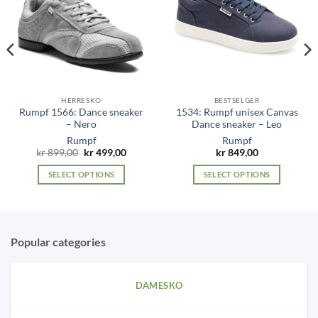
HERRESKO
BESTSELGER
Rumpf 1566: Dance sneaker
1534: Rumpf unisex Canvas
– Nero
Dance sneaker – Leo
Rumpf
Rumpf
Original
Current
kr
899,00
kr
499,00
kr
849,00
price
price
was:
is:
SELECT OPTIONS
SELECT OPTIONS
kr 899,00.
kr 499,00.
This
This
product
product
has
has
multiple
multiple
Popular categories
variants.
variants.
The
The
options
options
DAMESKO
may
may
be
be