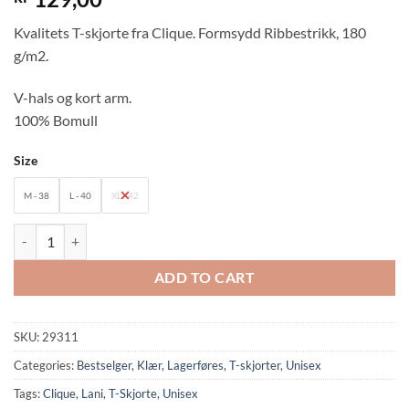
Kvalitets T-skjorte fra Clique. Formsydd Ribbestrikk, 180
g/m2.
V-hals og kort arm.
100% Bomull
Size
M - 38
L - 40
XL - 42
29311: Clique Lani t-skjorte quantity
ADD TO CART
SKU:
29311
Categories:
Bestselger
,
Klær
,
Lagerføres
,
T-skjorter
,
Unisex
Tags:
Clique
,
Lani
,
T-Skjorte
,
Unisex