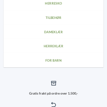
chosen
chosen
HERRESKO
on
on
the
the
product
product
TILBEHØR
page
page
DAMEKLÆR
HERREKLÆR
FOR BARN
Gratis frakt på ordre over 1.500,-