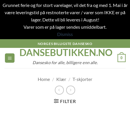
Grunnet ferie og for stort varelager, vil det fra og med 1. Mai i år
være leveringstid på restnoterte varer / varer som IKKE er på
lager. Dette vil bli leveres i August!
Varer som er på lager sendes umiddelbart.
Dismiss
Skip
NORGES BILLIGSTE DANSESKO
DANSEBUTIKKEN.NO
to
content
0
Dansesko for alle, billigere enn alle.
Home
/
Klær
/
T-skjorter
FILTER