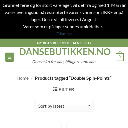
Grunnet ferie og for stort varelager, vil det fra og med 1. Mai i år
være leveringstid på restnoterte varer / varer som IKKE er på
lager. Dette vil bli leveres i August!
Varer som er på lager sendes umiddelbart.
Dismiss
Skip
NORGES BILLIGSTE DANSESKO
DANSEBUTIKKEN.NO
to
content
0
Dansesko for alle, billigere enn alle.
Home
/
Products tagged “Double Spin-Points”
FILTER