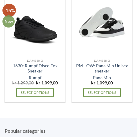
-15%
New
DAMESKO
DAMESKO
1630: Rumpf Disco Fox
PM-LOW: Pana Mio Unisex
Sneaker
sneaker
Rumpf
Pana Mio
Original
Current
kr
1.299,00
kr
1.099,00
kr
1.099,00
price
price
was:
is:
SELECT OPTIONS
SELECT OPTIONS
kr 1.299,00.
kr 1.099,00.
This
This
product
product
has
has
multiple
multiple
variants.
variants.
Popular categories
The
The