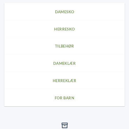
options
options
may
may
DAMESKO
be
be
chosen
chosen
on
on
HERRESKO
the
the
product
product
page
page
TILBEHØR
DAMEKLÆR
HERREKLÆR
FOR BARN