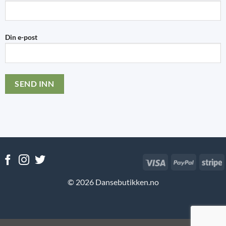
Din e-post
Visa
PayPal
S
© 2026 Dansebutikken.no