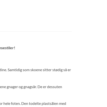
nsestiler!
ine. Samtidig som skoene sitter stødig så er
oene gnager og gnagsår. De er dessuten
for hele foten. Den todelte plastsålen med