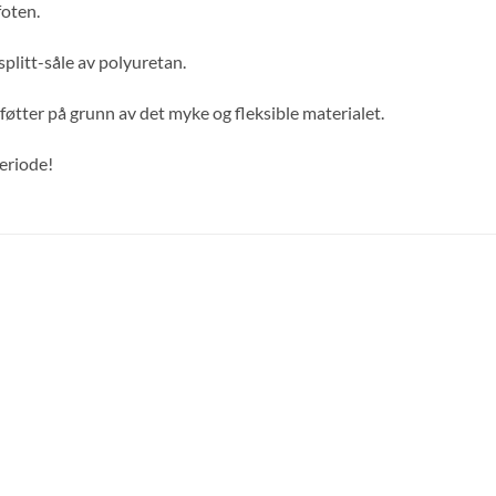
foten.
plitt-såle av polyuretan.
øtter på grunn av det myke og fleksible materialet.
eriode!