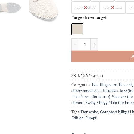
45,5/46 (UK 12)
46,5 (UK 12,5)
47 
Farge
Kremfarget
1567: Rumpf Zuma sneaker - Krem 
SKU:
1567 Cream
Categories:
Bestillingsvare
,
Bestselg
denne modellen!
,
Herresko
,
Jazz (fo
Line Dance (for herrer)
,
Sneaker (for
damer)
,
Swing / Bugg / Fox (for herre
Tags:
Dansesko
,
Garantert billigst i
Edition
,
Rumpf