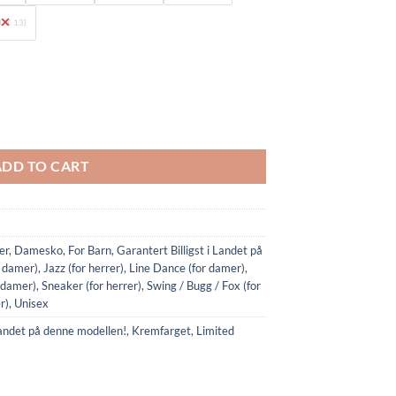
(UK 13)
(Limited Edition) quantity
ADD TO CART
er
,
Damesko
,
For Barn
,
Garantert Billigst i Landet på
r damer)
,
Jazz (for herrer)
,
Line Dance (for damer)
,
 damer)
,
Sneaker (for herrer)
,
Swing / Bugg / Fox (for
r)
,
Unisex
 landet på denne modellen!
,
Kremfarget
,
Limited