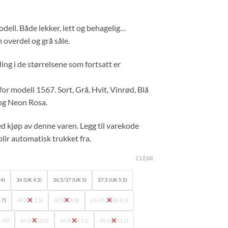
ell. Både lekker, lett og behagelig…
overdel og grå såle.
ling i de størrelsene som fortsatt er
for modell 1567. Sort, Grå, Hvit, Vinrød, Blå
og Neon Rosa.
d kjøp av denne varen. Legg til varekode
lir automatisk trukket fra.
CLEAR
K4)
36 (UK 4,5)
36,5/37 (UK 5)
37,5 (UK 5,5)
 7)
40 (UK 7,5)
40,5 (UK 8)
41/41,5 (UK 8,5)
 10)
44 (UK 10,5)
44,5 (UK 11)
45 (UK 11,5)