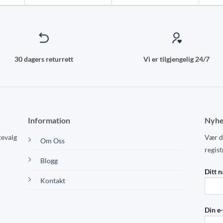
may
may
be
be
chosen
chosen
on
on
the
the
30 dagers returrett
Vi er tilgjengelig 24/7
product
product
page
page
Information
Nyhe
tevalg
Vær de
Om Oss
regist
Blogg
Ditt 
Kontakt
Din e