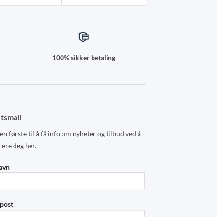
may
be
chosen
on
the
100% sikker betaling
product
page
tsmail
n første til å få info om nyheter og tilbud ved å
rere deg her.
navn
-post