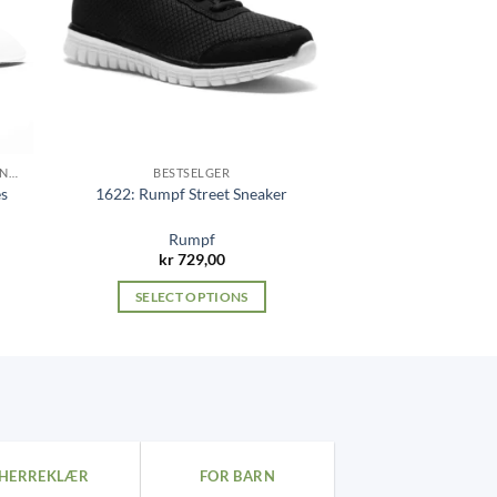
GARANTERT BILLIGST I LANDET PÅ DENNE MODELLEN!
BESTSELGER
es
1622: Rumpf Street Sneaker
Rumpf
kr
729,00
SELECT OPTIONS
This
product
has
multiple
variants.
The
HERREKLÆR
FOR BARN
options