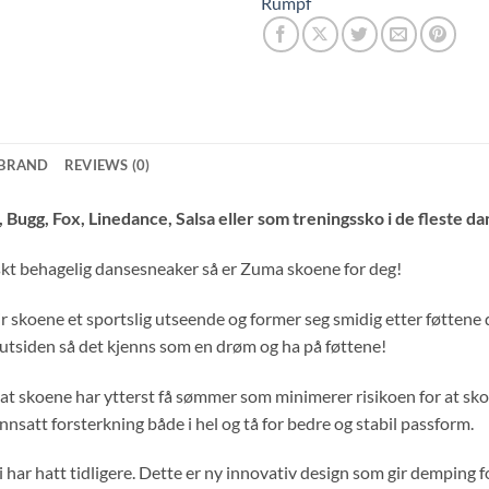
Rumpf
BRAND
REVIEWS (0)
Bugg, Fox, Linedance, Salsa eller som treningssko i de fleste da
tiskt behagelig dansesneaker så er Zuma skoene for deg!
skoene et sportslig utseende og former seg smidig etter føttene d
utsiden så det kjenns som en drøm og ha på føttene!
 at skoene har ytterst få sømmer som minimerer risikoen for at sk
nnsatt forsterkning både i hel og tå for bedre og stabil passform.
i har hatt tidligere. Dette er ny innovativ design som gir demping 