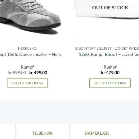
OUT OF STOCK
HERRESKO
pf 1566: Dance sneaker – Nero
1260: Rumpf Basic I – Jazz sho
Rumpf
Rumpf
Original
Current
kr
899,00
kr
499,00
kr
479,00
price
price
was:
is:
SELECT OPTIONS
SELECT OPTIONS
kr 899,00.
kr 499,00.
This
This
product
product
has
has
multiple
multiple
variants.
variants.
The
The
TILBEHØR
DAMEKLÆR
options
options