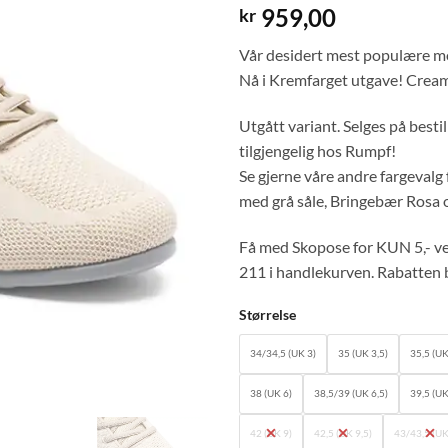
959,00
kr
Vår desidert mest populære mod
Nå i Kremfarget utgave! Cream 
Utgått variant. Selges på bestil
tilgjengelig hos Rumpf!
Se gjerne våre andre fargevalg 
med grå såle, Bringebær Rosa 
Få med Skopose for KUN 5,- ve
211 i handlekurven. Rabatten b
Størrelse
34/34,5 (UK 3)
35 (UK 3,5)
35,5 (U
38 (UK 6)
38,5/39 (UK 6,5)
39,5 (UK
42 (UK 9)
42,5 (UK 9,5)
43/43,5 (UK