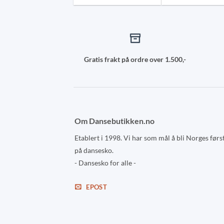
may
may
be
be
chosen
chosen
on
on
the
the
Gratis frakt på ordre over 1.500,-
product
product
page
page
Om Dansebutikken.no
Etablert i 1998. Vi har som mål å bli Norges førs
på dansesko.
- Dansesko for alle -
EPOST