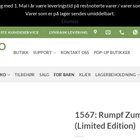
 og med 1. Mai i år være leveringstid på restnoterte varer / varer som
Varer som er på lager sendes umiddelbart.
Dismiss
STE KUNDESERVICE
LYNRASK LEVERING
O
BUTIKK
SUPPORT
KONTAKT OSS
POP-UP BUTIKKER
SKO
TILBEHØR
SALG
FOR BARN
KLÆR
LAGERBEHOLDNING
1567: Rumpf Zum
(Limited Edition)