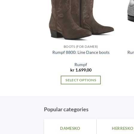
ESKO
BOOTS (FOR DAMER)
ex sneaker – Twist
Rumpf 8800: Line Dance boots
Rum
mpf
Rumpf
99,00
kr
1.699,00
 OPTIONS
SELECT OPTIONS
This
This
product
product
has
has
multiple
multiple
Popular categories
variants.
variants.
The
The
DAMESKO
HERRESKO
options
options