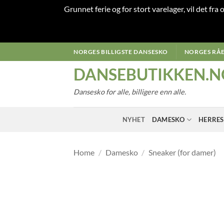
Grunnet ferie og for stort varelager, vil det fra
Skip
NORGES BILLIGSTE DANSESKO
NORGES RÅE
to
DANSEBUTIKKEN.N
content
Dansesko for alle, billigere enn alle.
NYHET
DAMESKO
HERRE
Home
/
Damesko
/
Sneaker (for damer)