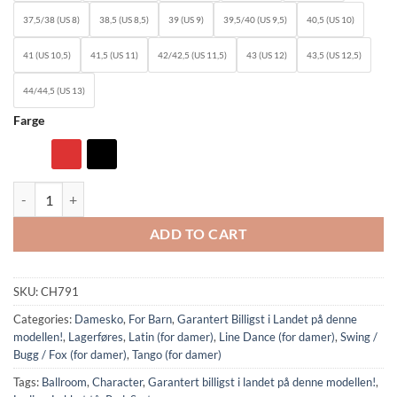
37,5/38 (US 8)
38,5 (US 8,5)
39 (US 9)
39,5/40 (US 9,5)
40,5 (US 10)
41 (US 10,5)
41,5 (US 11)
42/42,5 (US 11,5)
43 (US 12)
43,5 (US 12,5)
44/44,5 (US 13)
Farge
CH791: So Danca Character shoes quantity
ADD TO CART
SKU:
CH791
Categories:
Damesko
,
For Barn
,
Garantert Billigst i Landet på denne
modellen!
,
Lagerføres
,
Latin (for damer)
,
Line Dance (for damer)
,
Swing /
Bugg / Fox (for damer)
,
Tango (for damer)
Tags:
Ballroom
,
Character
,
Garantert billigst i landet på denne modellen!
,