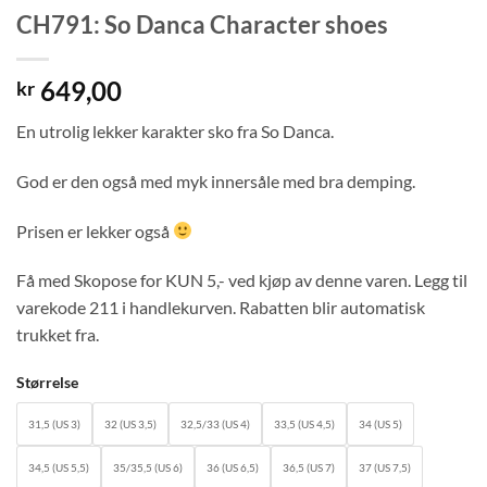
CH791: So Danca Character shoes
649,00
kr
En utrolig lekker karakter sko fra So Danca.
God er den også med myk innersåle med bra demping.
Prisen er lekker også
Få med Skopose for KUN 5,- ved kjøp av denne varen. Legg til
varekode 211 i handlekurven. Rabatten blir automatisk
trukket fra.
Størrelse
31,5 (US 3)
32 (US 3,5)
32,5/33 (US 4)
33,5 (US 4,5)
34 (US 5)
34,5 (US 5,5)
35/35,5 (US 6)
36 (US 6,5)
36,5 (US 7)
37 (US 7,5)