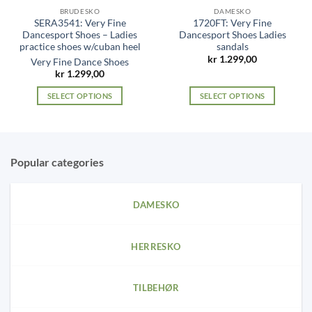
BRUDESKO
DAMESKO
SERA3541: Very Fine
1720FT: Very Fine
Dancesport Shoes – Ladies
Dancesport Shoes Ladies
practice shoes w/cuban heel
sandals
kr
1.299,00
Very Fine Dance Shoes
kr
1.299,00
SELECT OPTIONS
SELECT OPTIONS
This
This
product
product
has
has
multiple
multiple
Popular categories
variants.
variants.
The
The
options
options
DAMESKO
may
may
be
be
chosen
chosen
HERRESKO
on
on
the
the
product
product
TILBEHØR
page
page