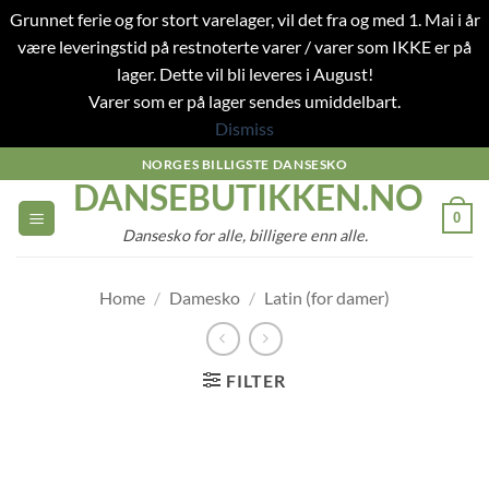
Grunnet ferie og for stort varelager, vil det fra og med 1. Mai i år
være leveringstid på restnoterte varer / varer som IKKE er på
lager. Dette vil bli leveres i August!
Varer som er på lager sendes umiddelbart.
Dismiss
Skip
NORGES BILLIGSTE DANSESKO
DANSEBUTIKKEN.NO
to
content
0
Dansesko for alle, billigere enn alle.
Home
/
Damesko
/
Latin (for damer)
FILTER