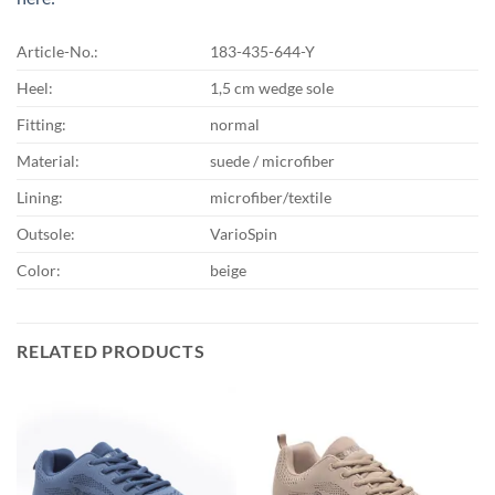
Article-No.:
183-435-644-Y
Heel:
1,5 cm wedge sole
Fitting:
normal
Material:
suede / microfiber
Lining:
microfiber/textile
Outsole:
VarioSpin
Color:
beige
RELATED PRODUCTS