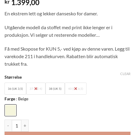
1.399,00
kr
En ekstrem lett og lekker dansesko for damer.
Utgående modell da stoffet med print ikke lenger er i
produksjon. Vi selger ut resterende modeller…
Få med Skopose for KUN 5,- ved kjøp av denne varen. Legg til
varekode 211 i handlekurven. Rabatten blir automatisk
trukket fra.
CLEAR
Størrelse
36 (UK 3,5)
37 (UK 4)
38 (UK 5)
40 (UK 6,5)
Farge
Beige
Mod. 183-435-644-Y: Diamant Ladies Practice Dance Shoes quantity