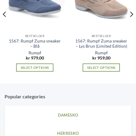
BESTSELGER
BESTSELGER
1567: Rumpf Zuma sneaker
1567: Rumpf Zuma sneaker
– Blå
– Lys Brun (Limited Edition)
Rumpf
Rumpf
nt
kr
979,00
kr
959,00
SELECT OPTIONS
SELECT OPTIONS
9,00.
This
This
product
product
has
has
multiple
multiple
Popular categories
variants.
variants.
The
The
options
options
DAMESKO
may
may
be
be
chosen
chosen
HERRESKO