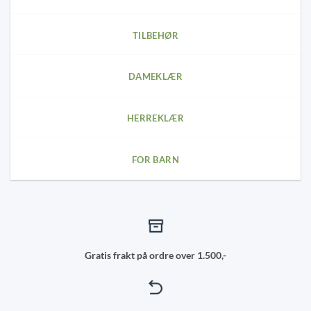
on
on
the
the
product
product
TILBEHØR
page
page
DAMEKLÆR
HERREKLÆR
FOR BARN
Gratis frakt på ordre over 1.500,-