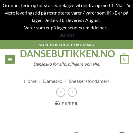
Grunnet ferie og for stort varelager, vil det fra og med 1. Mai i år
være leveringstid på restnoterte varer / varer som IKKE er på
lager. Dette vil bli leveres i August!
Varer som er på lager sendes umiddelbart.
Dismiss
Skip
NORGES BILLIGSTE DANSESKO
DANSEBUTIKKEN.NO
to
content
0
Dansesko for alle, billigere enn alle.
Home
/
Damesko
/
Sneaker (for damer)
FILTER