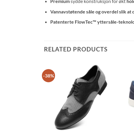
Premium
sydde konstruksjon for økt
hol
Vannavstøtende såle og overdel slik at
Patenterte FlowTec™ yttersåle-teknolo
RELATED PRODUCTS
-38%