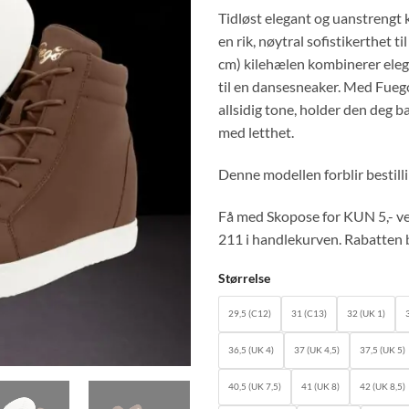
price
Tidløst elegant og uanstreng
was:
en rik, nøytral sofistikerthet t
kr 1.59
cm) kilehælen kombinerer elega
til en dansesneaker. Med Fueg
allsidig tone, holder den deg ba
med letthet.
Denne modellen forblir bestilli
Få med Skopose for KUN 5,- ve
211 i handlekurven. Rabatten b
Størrelse
29,5 (C12)
31 (C13)
32 (UK 1)
36,5 (UK 4)
37 (UK 4,5)
37,5 (UK 5)
40,5 (UK 7,5)
41 (UK 8)
42 (UK 8,5)