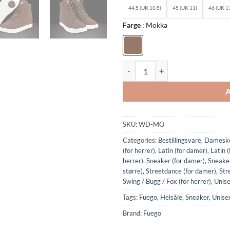
44,5 (UK 10,5)
45 (UK 11)
46 (UK 11
Farge
Mokka
WD-MO: Fuego Wedge sneaker - 
SKU:
WD-MO
Categories:
Bestillingsvare
,
Damesk
(for herrer)
,
Latin (for damer)
,
Latin (
herrer)
,
Sneaker (for damer)
,
Sneaker
større)
,
Streetdance (for damer)
,
Str
Swing / Bugg / Fox (for herrer)
,
Unis
Tags:
Fuego
,
Helsåle
,
Sneaker
,
Unise
Brand:
Fuego