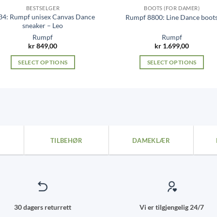
BESTSELGER
BOOTS (FOR DAMER)
34: Rumpf unisex Canvas Dance
Rumpf 8800: Line Dance boot
sneaker – Leo
Rumpf
Rumpf
kr
849,00
kr
1.699,00
SELECT OPTIONS
SELECT OPTIONS
This
This
product
product
has
has
multiple
multiple
variants.
variants.
The
The
TILBEHØR
DAMEKLÆR
options
options
may
may
be
be
chosen
chosen
on
on
the
the
30 dagers returrett
Vi er tilgjengelig 24/7
product
product