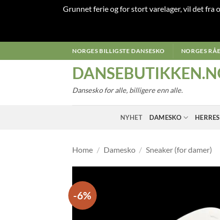
Grunnet ferie og for stort varelager, vil det fra
Skip
NORGES BILLIGSTE DANSESKO
NORGES RÅE
to
DANSEBUTIKKEN.N
content
Dansesko for alle, billigere enn alle.
NYHET
DAMESKO
HERRE
Home
/
Damesko
/
Sneaker (for damer)
-6%