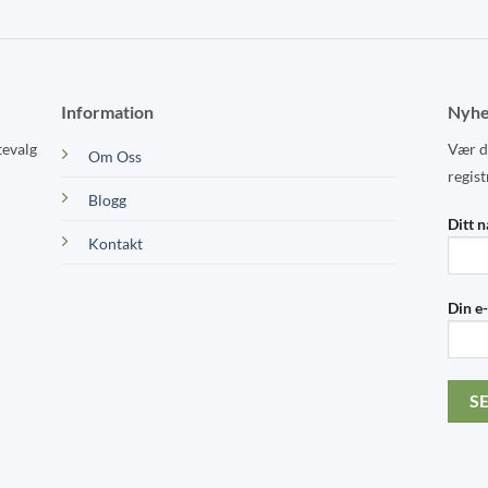
page
page
Information
Nyhe
tevalg
Vær de
Om Oss
regist
Blogg
Ditt 
Kontakt
Din e