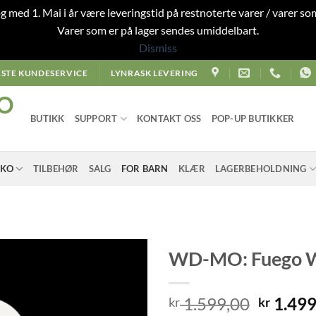
 og med 1. Mai i år være leveringstid på restnoterte varer / varer som
Varer som er på lager sendes umiddelbart.
Dismiss
STE KUNDESERVICE
LYNRASK LEVERING
O
BUTIKK
SUPPORT
KONTAKT OSS
POP-UP BUTIKKER
SKO
TILBEHØR
SALG
FOR BARN
KLÆR
LAGERBEHOLDNING
WD-MO: Fuego W
Origina
1.599,00
1.499
kr
kr