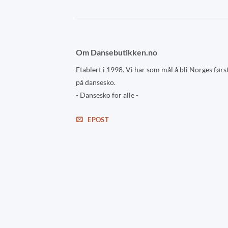
page
page
Om Dansebutikken.no
Etablert i 1998. Vi har som mål å bli Norges førs
på dansesko.
- Dansesko for alle -
EPOST