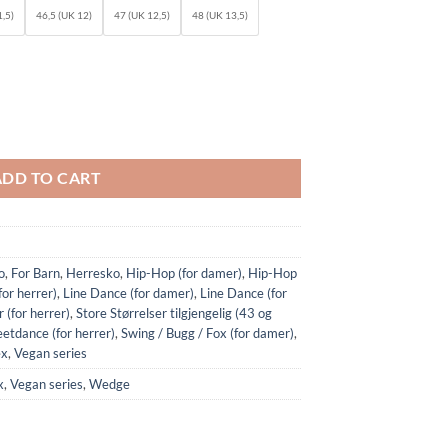
,5)
46,5 (UK 12)
47 (UK 12,5)
48 (UK 13,5)
Mocha quantity
ADD TO CART
o
,
For Barn
,
Herresko
,
Hip-Hop (for damer)
,
Hip-Hop
for herrer)
,
Line Dance (for damer)
,
Line Dance (for
 (for herrer)
,
Store Størrelser tilgjengelig (43 og
eetdance (for herrer)
,
Swing / Bugg / Fox (for damer)
,
ex
,
Vegan series
x
,
Vegan series
,
Wedge