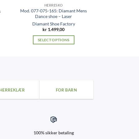
HERRESKO
Mod. 077-075-165: Diamant Mens
s
Dance shoe – Laser
Diamant Shoe Factory
kr
1.499,00
SELECT OPTIONS
This
product
has
multiple
variants.
The
HERREKLÆR
FOR BARN
options
may
be
chosen
on
the
100% sikker betaling
product