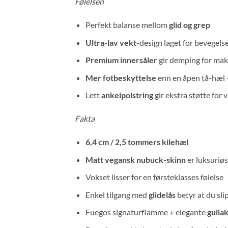
Følelsen
Perfekt balanse mellom
glid og grep
Ultra-lav vekt
-design laget for bevegels
Premium innersåler
gir demping for ma
Mer fotbeskyttelse
enn en åpen tå-hæl 
Lett
ankelpolstring
gir ekstra støtte for 
Fakta
6,4 cm / 2,5 tommers kilehæl
Matt vegansk nubuck-skinn
er luksuriøs
Vokset lisser for en førsteklasses følelse
Enkel tilgang med
glidelås
betyr at du sli
Fuegos signaturflamme + elegante
gulla