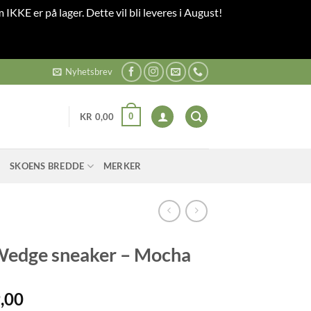
 IKKE er på lager. Dette vil bli leveres i August!
Nyhetsbrev
0
KR
0,00
SKOENS BREDDE
MERKER
edge sneaker – Mocha
l
Current
,00