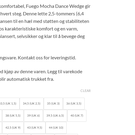
price
t komfortabel, Fuego Mocha Dance Wedge gir
is:
il hvert steg. Denne lette 2,5-tommers (6,4
9,00.
kr 1.499,00.
nsen til en hæl med støtten og stabiliteten
os karakteristiske komfort og en varm,
lansert, selvsikker og klar til å bevege deg
ngsvare. Kontakt oss for leveringstid.
d kjøp av denne varen. Legg til varekode
lir automatisk trukket fra.
CLEAR
33,5 (UK 1,5)
34,5 (UK 2,5)
35 (UK 3)
36 (UK 3,5)
38 (UK 5,5)
39 (UK 6)
39,5 (UK 6,5)
40 (UK 7)
42,5 (UK 9)
43 (UK 9,5)
44 (UK 10)