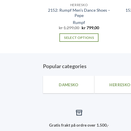
RESKO
HERRESKO
n’s Dance Shoes –
2152: Rumpf Men’s Dance Shoes –
15
ario
Pepe
mpf
Rumpf
Original
Current
299,00
kr
1.299,00
kr
799,00
price
price
was:
is:
 OPTIONS
SELECT OPTIONS
kr 1.299,00.
kr 799,00.
This
This
product
product
has
has
multiple
multiple
Popular categories
variants.
variants.
The
The
DAMESKO
HERRESKO
options
options
may
may
be
be
chosen
chosen
on
on
the
the
Gratis frakt på ordre over 1.500,-
product
product