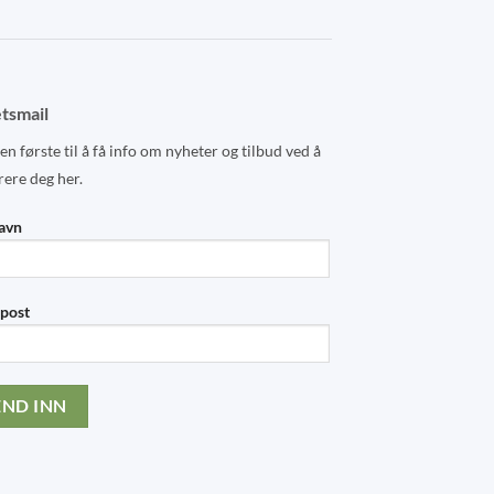
page
tsmail
n første til å få info om nyheter og tilbud ved å
rere deg her.
navn
-post