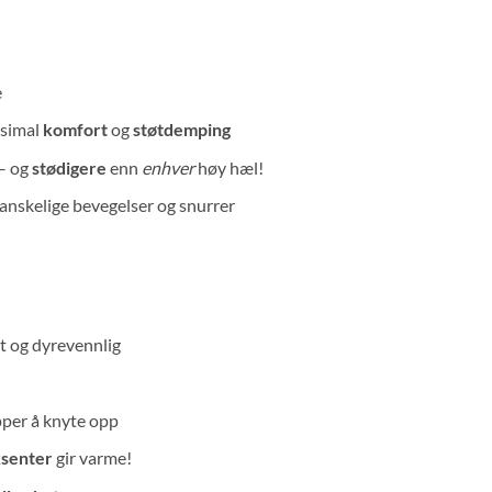
e
ksimal
komfort
og
støtdemping
– og
stødigere
enn
enhver
høy hæl!
vanskelige bevegelser og snurrer
t og dyrevennlig
pper å knyte opp
ksenter
gir varme!