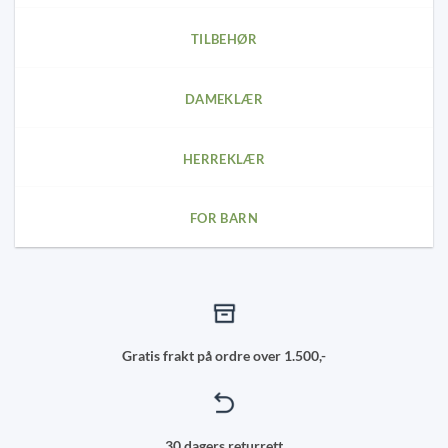
the
the
product
product
TILBEHØR
page
page
DAMEKLÆR
HERREKLÆR
FOR BARN
Gratis frakt på ordre over 1.500,-
30 dagers returrett