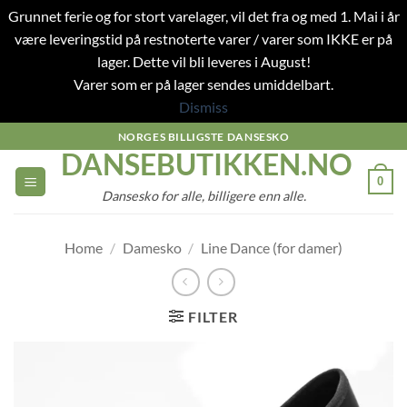
Grunnet ferie og for stort varelager, vil det fra og med 1. Mai i år
være leveringstid på restnoterte varer / varer som IKKE er på
lager. Dette vil bli leveres i August!
Varer som er på lager sendes umiddelbart.
Dismiss
Skip
NORGES BILLIGSTE DANSESKO
DANSEBUTIKKEN.NO
to
content
0
Dansesko for alle, billigere enn alle.
Home
/
Damesko
/
Line Dance (for damer)
FILTER