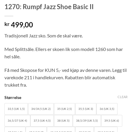
1270: Rumpf Jazz Shoe Basic II
499,00
kr
Tradisjonell Jazz sko. Som de skal være.
Med Splittsåle. Ellers er skoen lik som modell 1260 som har
hel såle.
Få med Skopose for KUN 5,- ved kjøp av denne varen. Legg til
varekode 211 i handlekurven. Rabatten blir automatisk
trukket fra.
CLEAR
Størrelse
33,5 (UK 1,5)
34/34,5 (UK 2)
35 (UK 2,5)
35,5 (UK 3)
36 (UK 3,5)
36,5/37 (UK 4)
37,5 (UK 4,5)
38 (UK 5)
38,5/39 (UK 5,5)
39,5 (UK 6)