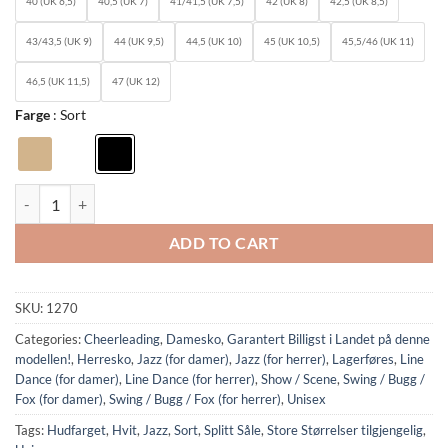
40 (UK 6,5)
40,5 (UK 7)
41/41,5 (UK 7,5)
42 (UK 8)
42,5 (UK 8,5)
43/43,5 (UK 9)
44 (UK 9,5)
44,5 (UK 10)
45 (UK 10,5)
45,5/46 (UK 11)
46,5 (UK 11,5)
47 (UK 12)
Farge
Sort
1270: Rumpf Jazz Shoe Basic II quantity
ADD TO CART
SKU:
1270
Categories:
Cheerleading
,
Damesko
,
Garantert Billigst i Landet på denne
modellen!
,
Herresko
,
Jazz (for damer)
,
Jazz (for herrer)
,
Lagerføres
,
Line
Dance (for damer)
,
Line Dance (for herrer)
,
Show / Scene
,
Swing / Bugg /
Fox (for damer)
,
Swing / Bugg / Fox (for herrer)
,
Unisex
Tags:
Hudfarget
,
Hvit
,
Jazz
,
Sort
,
Splitt Såle
,
Store Størrelser tilgjengelig
,