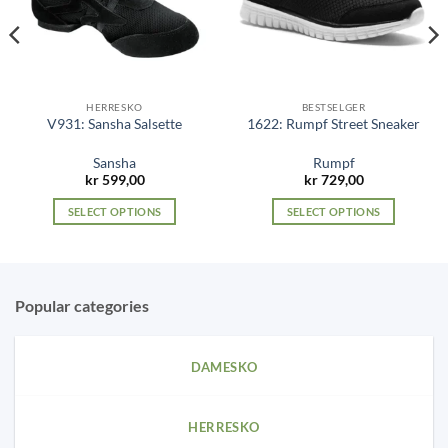
HERRESKO
BESTSELGER
V931: Sansha Salsette
1622: Rumpf Street Sneaker
Sansha
Rumpf
kr
599,00
kr
729,00
SELECT OPTIONS
SELECT OPTIONS
This
This
product
product
has
has
multiple
multiple
Popular categories
variants.
variants.
The
The
options
options
DAMESKO
may
may
be
be
chosen
chosen
HERRESKO
on
on